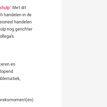
shulp
’. Met dit
h handelen in de
ssioneel handelen
ulp nog gerichter
llega’s.
ceren en
 lopend
oblematiek,
espreksmoment(en)