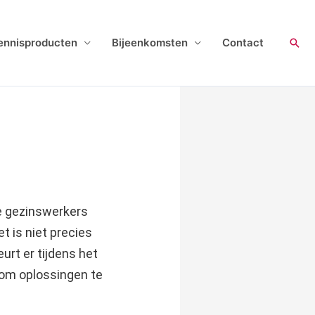
ennisproducten
Bijeenkomsten
Contact
Zoe
e gezinswerkers
t is niet precies
urt er tijdens het
 om oplossingen te