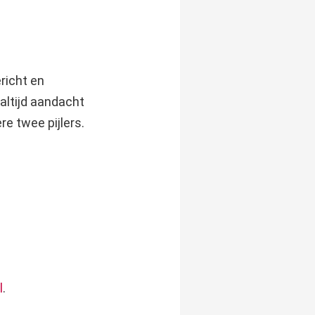
richt en
altijd aandacht
e twee pijlers.
l
.